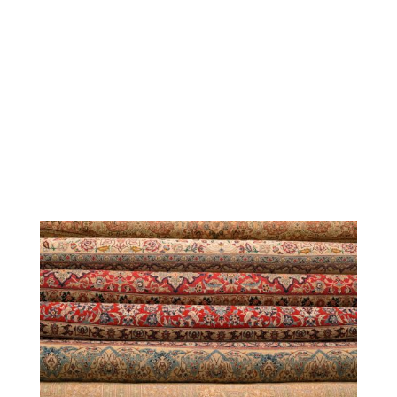
le sujet doit être approfondi, nous contactons
pour vous un cabinet d’expertise parisien
partenaire, spécialisé dans les tapis d’Orient
traditionnels. Ce cabinet travaille régulièrement
avec la maison de ventes Drouot. Ne laissez pas
le doute planer sur la valeur de votre tapis.
Contactez-nous. Nous vous informerons sur le
processus d’estimation. Et il n’est pas toujours
nécessaire de déplacer le tapis pour le faire
expertiser.