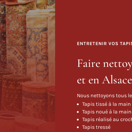
cheit
A propos de nous
Fauteuils
Cannage et rempaillage
ENTRETENIR VOS TAPI
Faire nettoy
et en Alsace
Nous nettoyons tous le
Tapis tissé à la main 
Tapis noué à la main
Tapis réalisé au croc
Tapis tressé