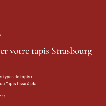
Ebénisterie
Rideaux
Tapis
Contact
S
er votre tapis Strasbourg
s types de tapis :
ou Tapis tissé à plat
het