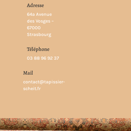
Adresse
64a Avenue
des Vosges –
67000
Strasbourg
Téléphone
03 88 96 92 37
Mail
contact@tapissier-
scheit.fr