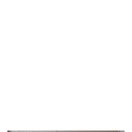
Faire rénover vos sièges
tapissiers
Nous rénovons tous les types de sièges,
feuteuils et canapés :
fauteuil club
,
bergères
,
fauteuil scandinave
,
fauteuil et canapé en cuir
.
Nous réalisons aussi la
confection des rideaux
.
Nous travaillons avec des maisons
prestigieuses telles que Lelièvre Paris, Nobilis,
Casal, Pierre Frey, Hermès.
En savoir plus