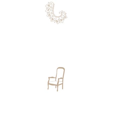
Tapis d'Orient et contemporains
Nous rénovons et expertisons les tapis haut de
gamme en laine et en soie. Nous possédons une
collection de pièces uniques et exceptionnelles.
Tapisserie d'ameublement
Nous réparons et nous restaurons vos sièges