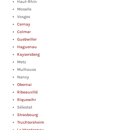
Haut-Rhin
Moselle
Vosges
Cernay
Colmar
Guebwiller
Haguenau
Kaysersberg
Metz
Mulhouse
Nancy
Obernai
Ribeauvillé
Riquewihr
Sélestat
Strasbourg
Truchtersheim
La Wantzenau