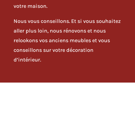
votre maison.
Nous vous conseillons. Et si vous souhaitez
aller plus loin, nous rénovons et
nous
relookons vos anciens meubles
et vous
conseillons sur votre
décoration
d’intérieur
.
Réparer les meubles anciens
Menuisier ébéniste et
tapissier décorateur
, nous
restaurons vos meubles anciens, quelles que
soient leurs essences.