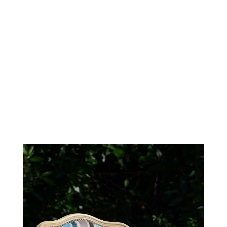
Fauteuil crapeaud motif floral
Vous recherchez un artisan
ébéniste ?
Appelez-nous