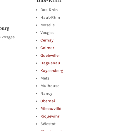
Bas-Rhin
Haut-Rhin
Moselle
ourg
Vosges
s Vosges
Cernay
Colmar
Guebwiller
Haguenau
Kaysersberg
Metz
Mulhouse
Nancy
Obernai
Ribeauvillé
Riquewihr
Sélestat