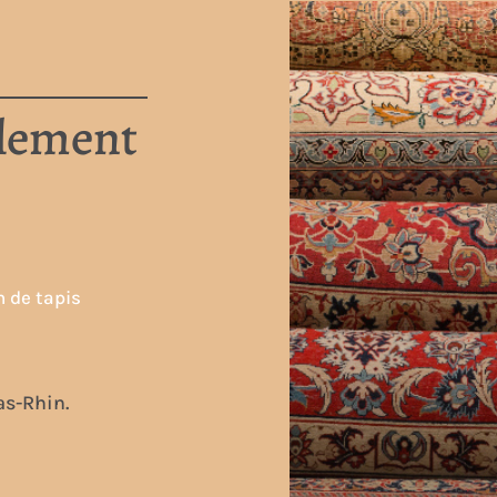
cheit
A propos de nous
Fauteuils
Cannage et rempaillage
blement
n de tapis
as-Rhin.