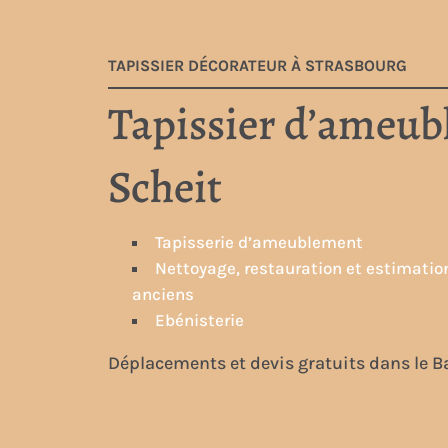
Charles S
TAPISSIER DÉCORATEUR À STRASBOURG
Tapissier d’ameu
Scheit
Tapisserie d’ameublement
Nettoyage, restauration et estimatio
anciens
Ebénisterie
Déplacements et devis gratuits dans le B