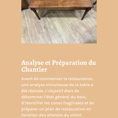
Analyse et Préparation du
Chantier
Avant de commencer la restauration,
une analyse minutieuse de la table a
été réalisée. L’objectif était de
déterminer l’état général du bois,
d’identifier les zones fragilisées et de
préparer un plan de restauration en
fonction des attentes du client.