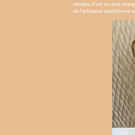
meuble. C’est un acte charg
de l’artisanat traditionnel e