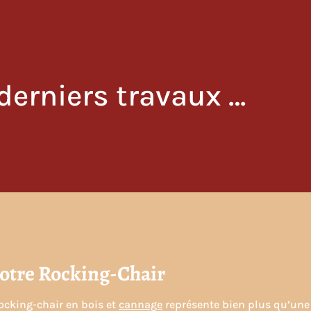
cheit
A propos de nous
Fauteuils
Cannage et rempaillage
derniers travaux …
votre Rocking-Chair
ocking-chair en bois et
cannage
représente bien plus qu’une