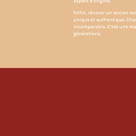
aspect d’origine.
Enfin, rénover un ancien ro
unique et authentique. Cha
incomparable. C’est une man
générations.