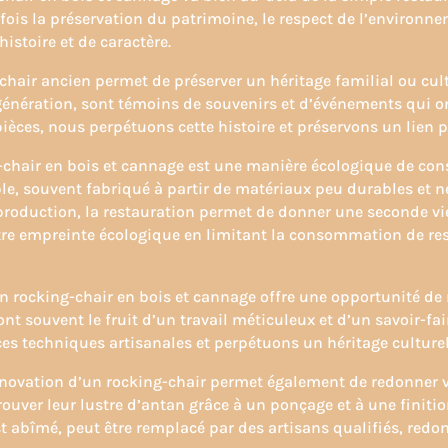
fois la préservation du patrimoine, le respect de l’environnem
istoire et de caractère.
chair ancien permet de préserver un héritage familial ou cul
énération, sont témoins de souvenirs et d’événements qui o
ièces, nous perpétuons cette histoire et préservons un lien p
g-chair en bois et cannage est une manière écologique de co
e, souvent fabriqué à partir de matériaux peu durables et n
production, la restauration permet de donner une seconde vie
tre empreinte écologique en limitant la consommation de res
en rocking-chair en bois et cannage offre une opportunité de 
nt souvent le fruit d’un travail méticuleux et d’un savoir-fair
es techniques artisanales et perpétuons un héritage culturel
énovation d’un rocking-chair permet également de redonner vie
rouver leur lustre d’antan grâce à un ponçage et à une finiti
t abîmé, peut être remplacé par des artisans qualifiés, redo