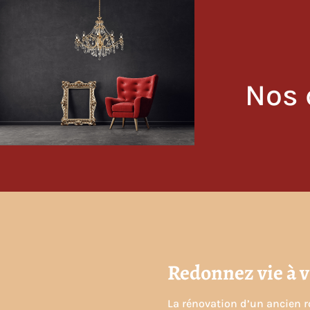
Charles S
Nos 
Redonnez vie à 
La rénovation d’un ancien r