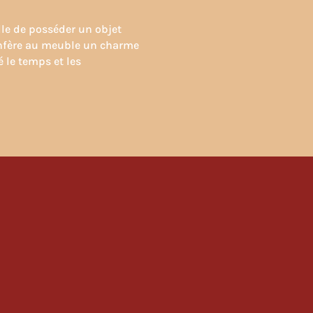
lle de posséder un objet
onfère au meuble un charme
 le temps et les