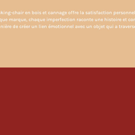
cking-chair en bois et cannage offre la satisfaction personne
que marque, chaque imperfection raconte une histoire et c
ière de créer un lien émotionnel avec un objet qui a traversé