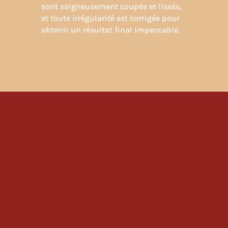
sont soigneusement coupés et lissés,
et toute irrégularité est corrigée pour
obtenir un résultat final impeccable.